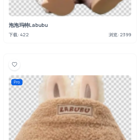
泡泡玛特Labubu
下载: 422
浏览: 2399
Pro