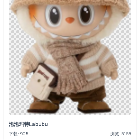
泡泡玛特Labubu
下载: 925
浏览: 5155