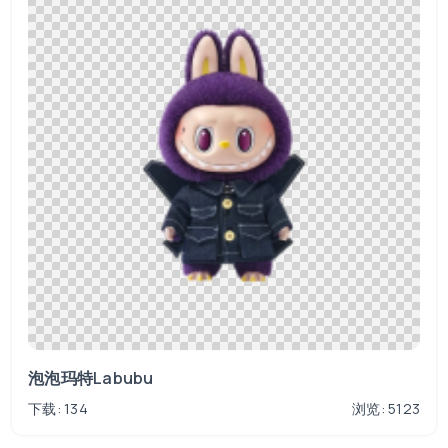
泡泡玛特Labubu
下载: 134
浏览: 5123