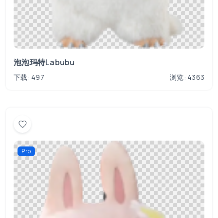
泡泡玛特Labubu
下载: 497
浏览: 4363
Pro