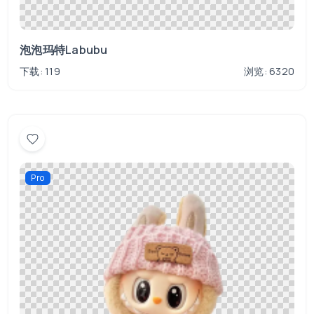
泡泡玛特Labubu
下载: 119
浏览: 6320
Pro