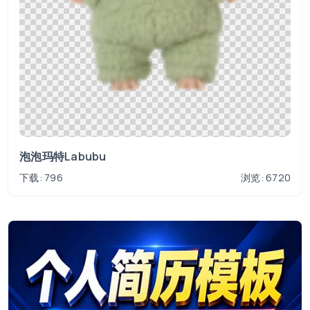
泡泡玛特Labubu
下载: 796
浏览: 6720