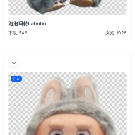
泡泡玛特Labubu
下载: 546
浏览: 1928
Pro