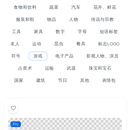
食物和饮料
蔬菜
汽车
花卉、鲜花
服装和鞋
物品
人物
传说与宗教
工具
家具
数字
字母
短语标签
名人
运动
昆虫
餐具
标志LOGO
符号
游戏
电子产品
影视人物、演员
占星术
运输
武器
珠宝和宝石
国家
建筑
节日
其他
表情包
Pro