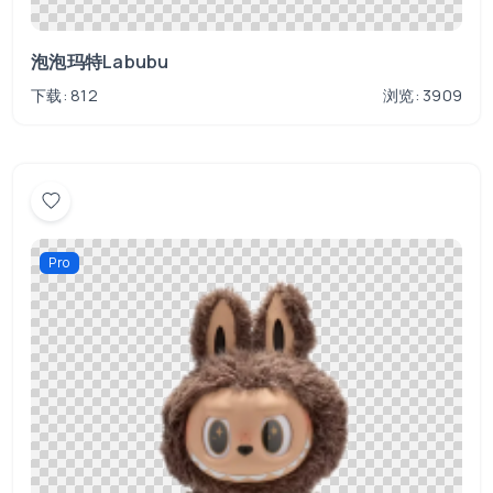
泡泡玛特Labubu
下载: 812
浏览: 3909
Pro