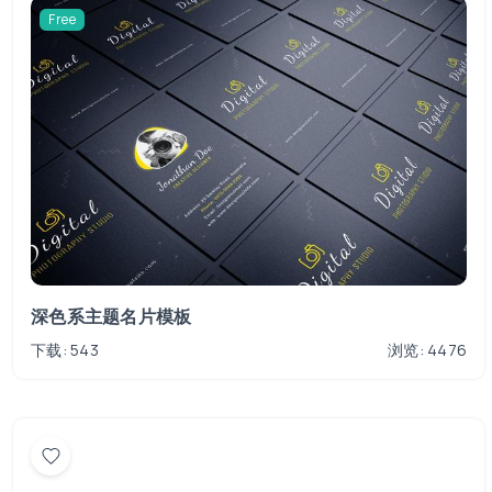
Free
深色系主题名片模板
下载: 543
浏览: 4476