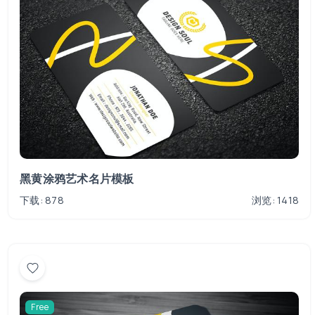
黑黄涂鸦艺术名片模板
下载: 878
浏览: 1418
Free