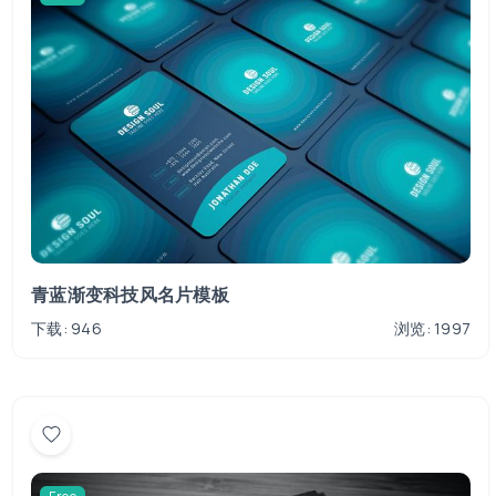
青蓝渐变科技风名片模板
下载: 946
浏览: 1997