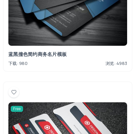
蓝黑撞色简约商务名片模板
下载: 980
浏览: 4983
Free