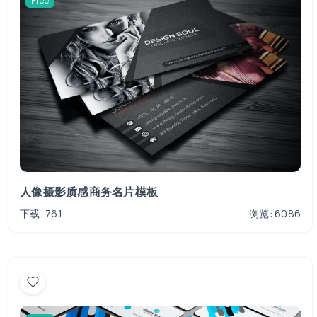
Free
人像摄影质感商务名片模板
下载: 761
浏览: 6086