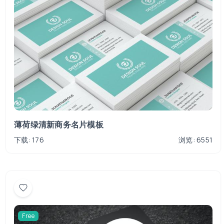
薄荷绿清新商务名片模板
下载: 176
浏览: 6551
Free