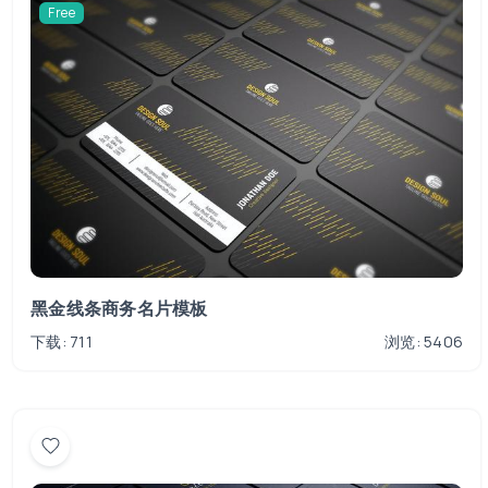
Free
黑金线条商务名片模板
下载: 711
浏览: 5406