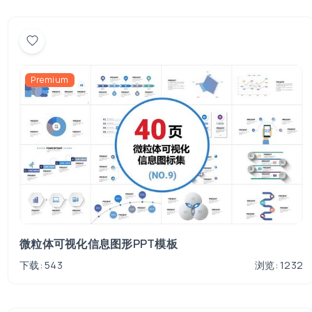
Premium
微粒体可视化信息图形PPT模板
下载: 543
浏览: 1232