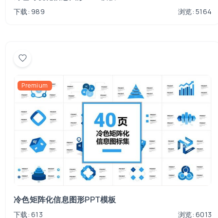
下载: 989
浏览: 5164
Premium
冷色矩阵化信息图形PPT模板
下载: 613
浏览: 6013