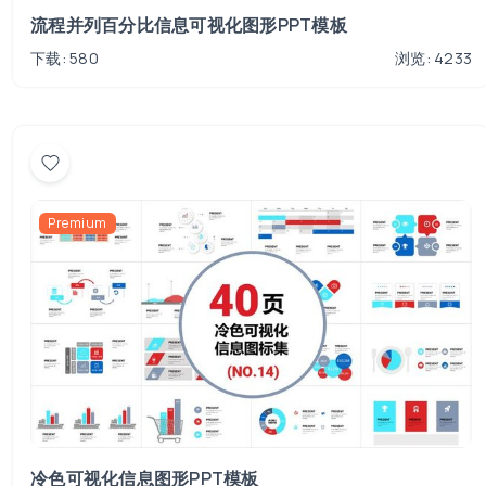
流程并列百分比信息可视化图形PPT模板
下载: 580
浏览: 4233
Premium
冷色可视化信息图形PPT模板