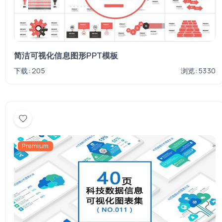
简洁可视化信息图形PPT模板
下载: 205
浏览: 5330
Premium