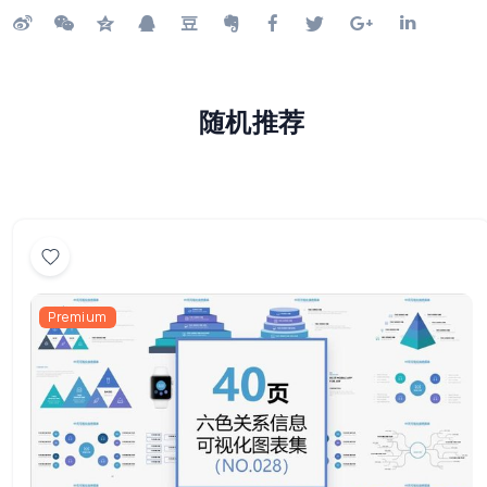
随机推荐
Premium