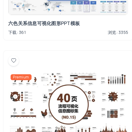
六色关系信息可视化图形PPT模板
下载: 361
浏览: 3355
Premium