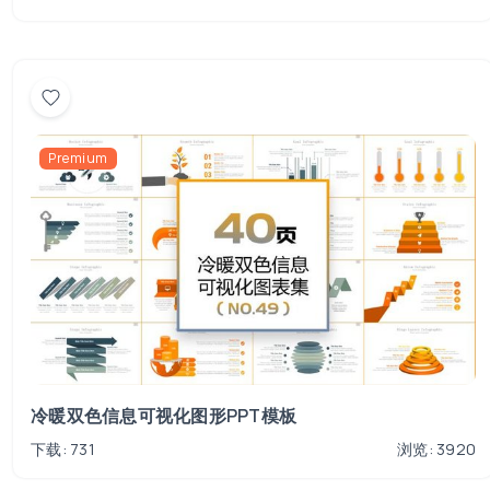
Premium
冷暖双色信息可视化图形PPT模板
下载: 731
浏览: 3920