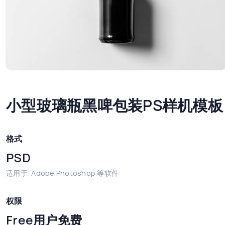
小型玻璃瓶黑啤包装PS样机模板
格式
PSD
适用于: Adobe Photoshop 等软件
权限
Free用户免费