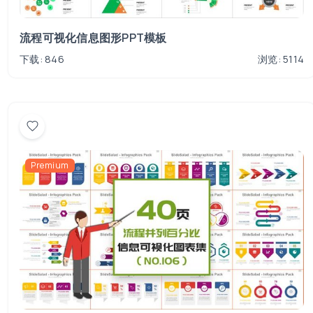
流程可视化信息图形PPT模板
下载: 846
浏览: 5114
Premium