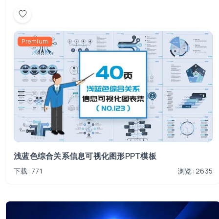
Premium
浅蓝色综合关系信息可视化图形PPT模板
下载: 771
浏览: 2635