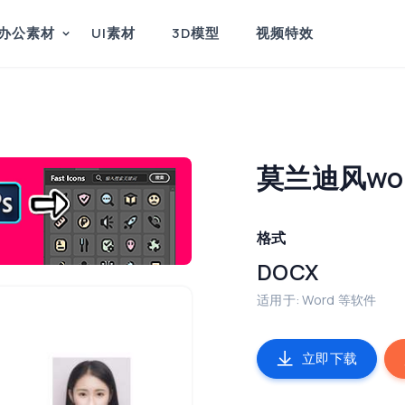
办公素材
UI素材
3D模型
视频特效
莫兰迪风wo
格式
DOCX
适用于: Word 等软件
立即下载