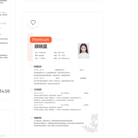
Premium
3406