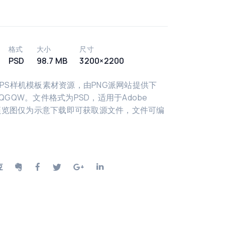
格式
大小
尺寸
PSD
98.7 MB
3200×2200
示PS样机模板素材资源，由PNG派网站提供下
QGQW。文件格式为PSD，适用于Adobe
件，预览图仅为示意下载即可获取源文件，文件可编