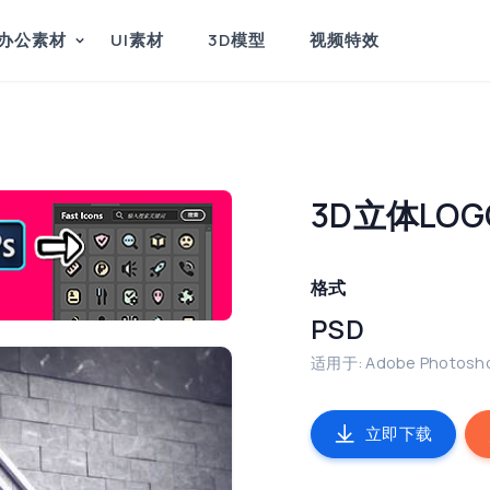
办公素材
UI素材
3D模型
视频特效
3D立体LO
格式
PSD
适用于: Adobe Photos
立即下载