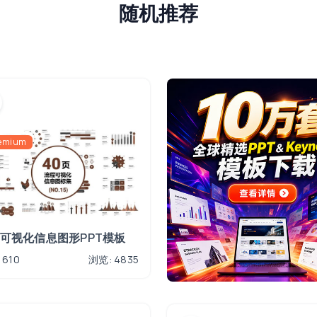
随机推荐
emium
可视化信息图形PPT模板
 610
浏览: 4835