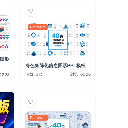
Premium
图形
冷色矩阵化信息图形PPT模板
下载: 613
浏览: 6006
4223
Premium