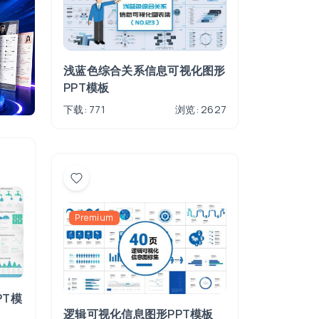
浅蓝色综合关系信息可视化图形
PPT模板
下载: 771
浏览: 2627
Premium
PT模
逻辑可视化信息图形PPT模板