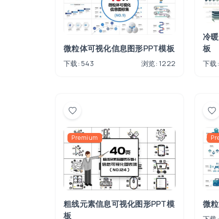
冷暖
微粒体可视化信息图形PPT模板
板
下载: 543
浏览: 1222
下载:
Premium
Pr
粗线元素信息可视化图形PPT模
微粒
板
下载: