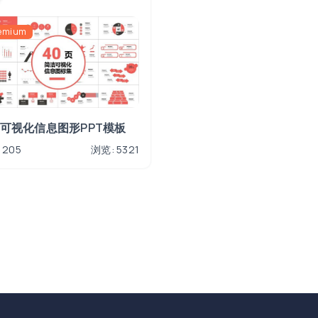
emium
可视化信息图形PPT模板
 205
浏览: 5321