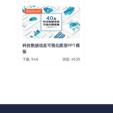
Premium
科技数据信息可视化图形PPT模
板
下载: 546
浏览: 4525