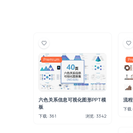
Premium
Pr
六色关系信息可视化图形PPT模
流程
板
下载:
下载: 361
浏览: 3342