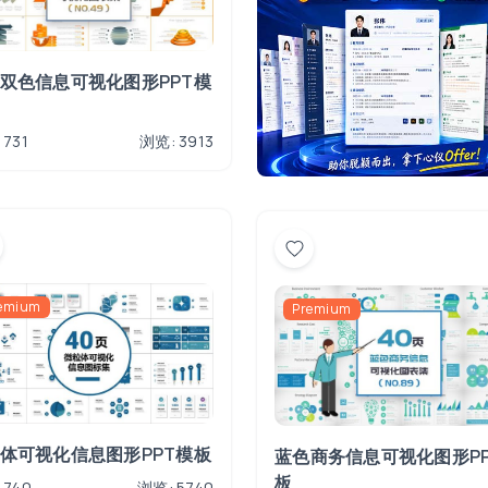
双色信息可视化图形PPT模
 731
浏览: 3913
emium
Premium
体可视化信息图形PPT模板
蓝色商务信息可视化图形P
板
 740
浏览: 5740