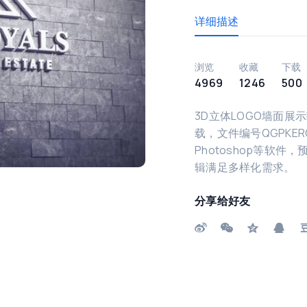
详细描述
浏览
收藏
下载
4969
1246
500
3D立体LOGO墙面展
载，文件编号QGPKER
Photoshop等软
辑满足多样化需求。
分享给好友