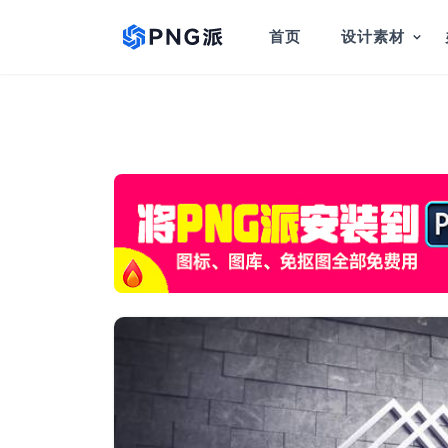
首页
设计素材