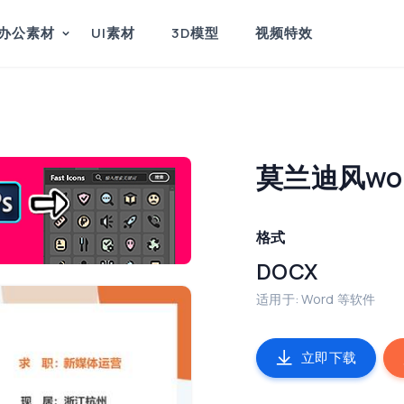
办公素材
UI素材
3D模型
视频特效
莫兰迪风wo
格式
DOCX
适用于: Word 等软件
立即下载