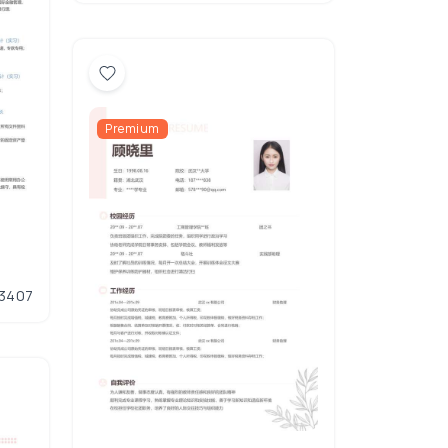
Premium
3407