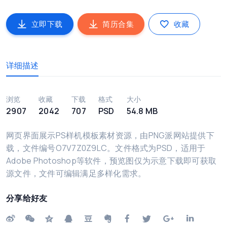
立即下载
简历合集
收藏
详细描述
浏览
收藏
下载
格式
大小
2907
2042
707
PSD
54.8 MB
网页界面展示PS样机模板素材资源，由PNG派网站提供下
载，文件编号O7V7Z0Z9LC。文件格式为PSD，适用于
Adobe Photoshop等软件，预览图仅为示意下载即可获取
源文件，文件可编辑满足多样化需求。
分享给好友