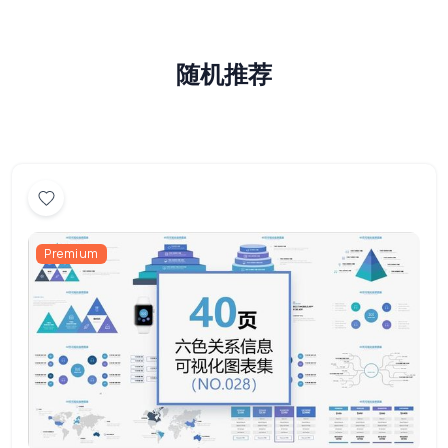
随机推荐
Premium