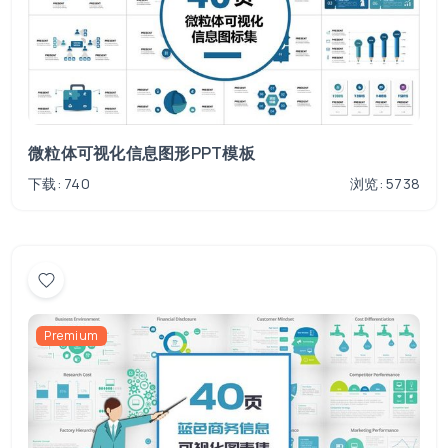
微粒体可视化信息图形PPT模板
下载: 740
浏览: 5738
Premium