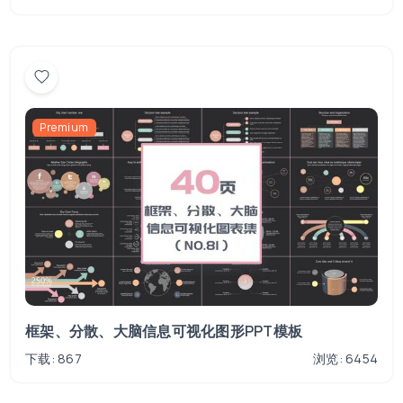
Premium
框架、分散、大脑信息可视化图形PPT模板
下载: 867
浏览: 6454