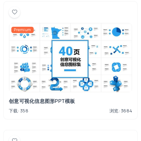
Premium
创意可视化信息图形PPT模板
下载: 358
浏览: 3684