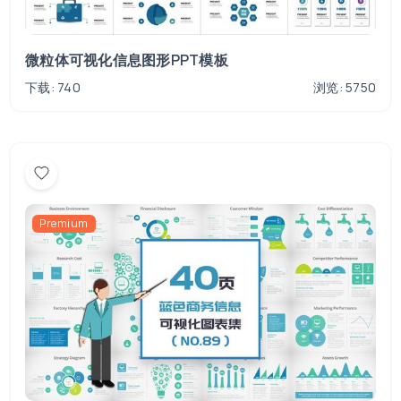
微粒体可视化信息图形PPT模板
下载: 740
浏览: 5750
Premium