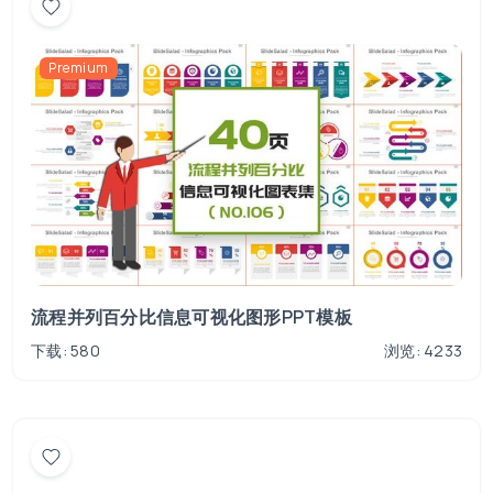
Premium
流程并列百分比信息可视化图形PPT模板
下载: 580
浏览: 4233