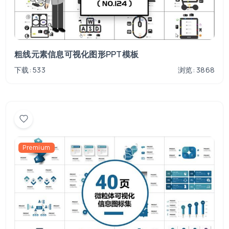
粗线元素信息可视化图形PPT模板
下载: 533
浏览: 3868
Premium