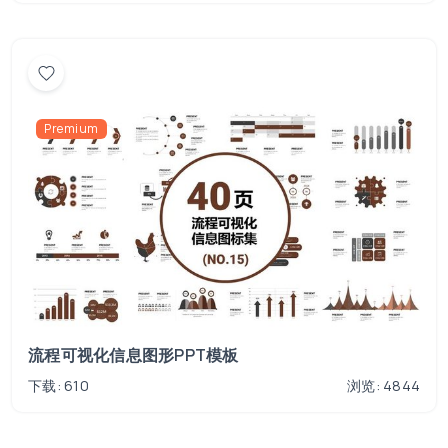
Premium
流程可视化信息图形PPT模板
下载: 610
浏览: 4844