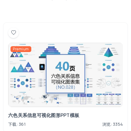
Premium
六色关系信息可视化图形PPT模板
下载: 361
浏览: 3354