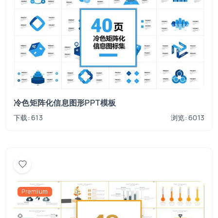
冷色矩阵化信息图形PPT模板
下载: 613
浏览: 6013
Premium