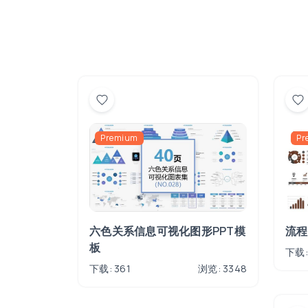
Premium
Pr
六色关系信息可视化图形PPT模
流程
板
下载:
下载: 361
浏览: 3348