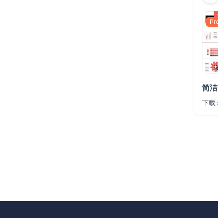
Pr
简洁
下载: