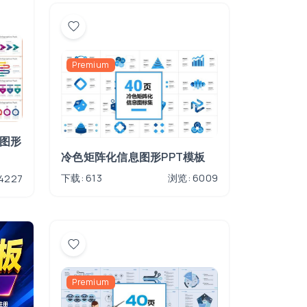
Premium
图形
冷色矩阵化信息图形PPT模板
下载: 613
浏览: 6009
4227
Premium