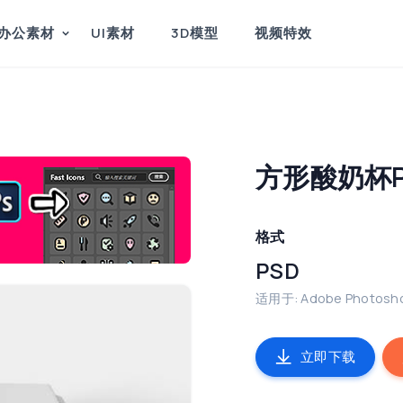
办公素材
UI素材
3D模型
视频特效
方形酸奶杯
格式
PSD
适用于: Adobe Photos
立即下载