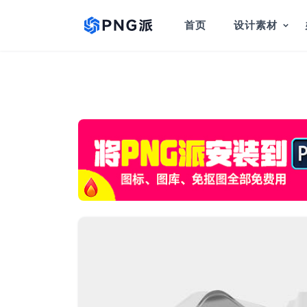
首页
设计素材