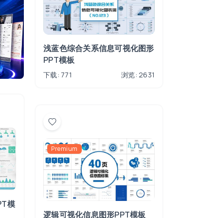
浅蓝色综合关系信息可视化图形
PPT模板
下载: 771
浏览: 2631
Premium
PT模
逻辑可视化信息图形PPT模板