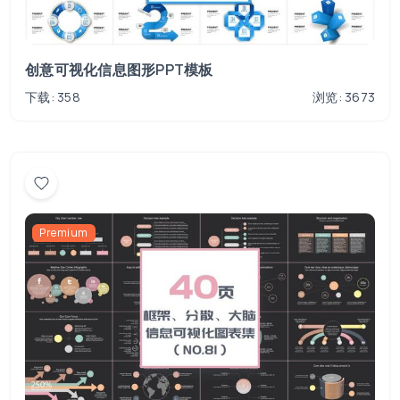
创意可视化信息图形PPT模板
下载: 358
浏览: 3673
Premium