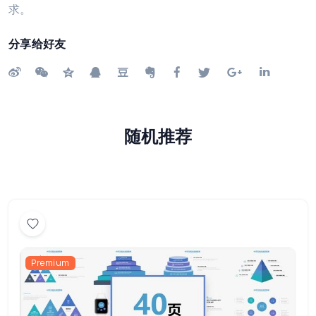
求。
分享给好友
随机推荐
Premium