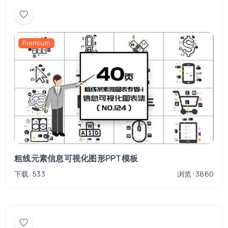
Premium
粗线元素信息可视化图形PPT模板
下载: 533
浏览: 3860