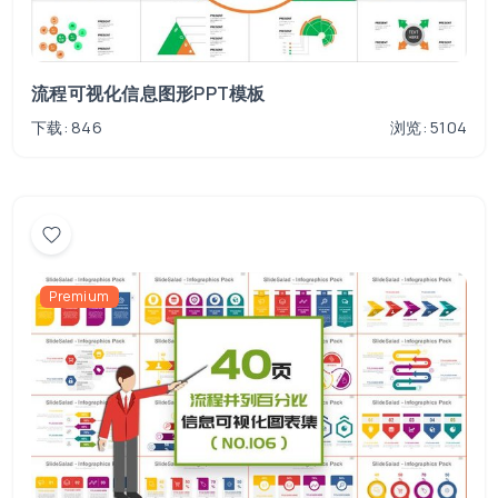
流程可视化信息图形PPT模板
下载: 846
浏览: 5104
Premium