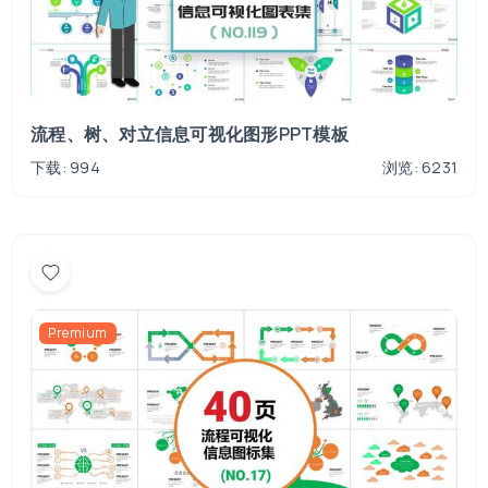
流程、树、对立信息可视化图形PPT模板
下载: 994
浏览: 6231
Premium