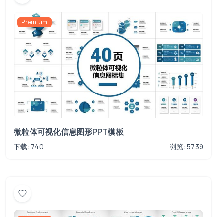
Premium
微粒体可视化信息图形PPT模板
下载: 740
浏览: 5739