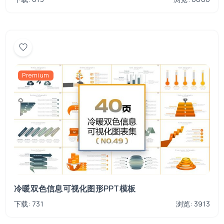
Premium
冷暖双色信息可视化图形PPT模板
下载: 731
浏览: 3913