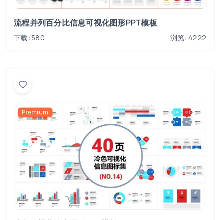
流程并列百分比信息可视化图形PPT模板
下载: 580
浏览: 4222
Premium