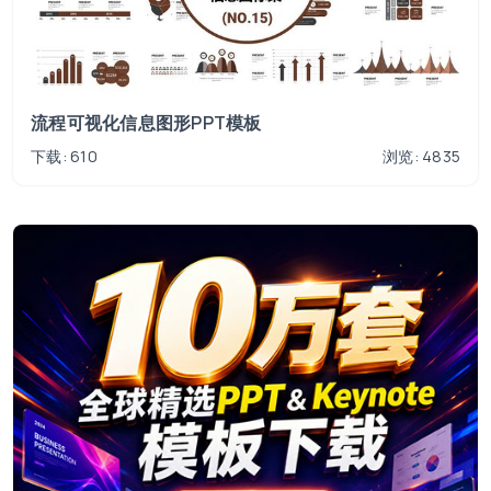
流程可视化信息图形PPT模板
下载: 610
浏览: 4835