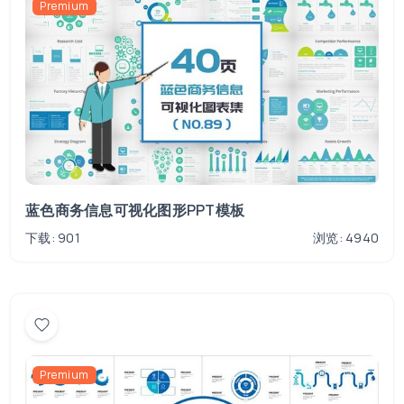
Premium
蓝色商务信息可视化图形PPT模板
下载: 901
浏览: 4940
Premium