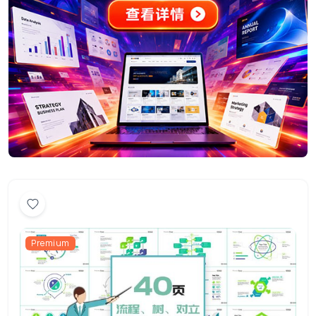
Premium