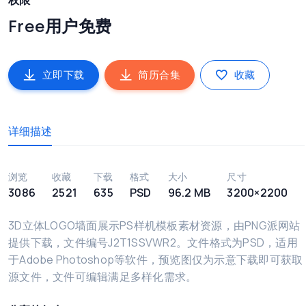
权限
Free用户免费
立即下载
简历合集
收藏
详细描述
浏览
收藏
下载
格式
大小
尺寸
3086
2521
635
PSD
96.2 MB
3200×2200
3D立体LOGO墙面展示PS样机模板素材资源，由PNG派网站
提供下载，文件编号J2T1SSVWR2。文件格式为PSD，适用
于Adobe Photoshop等软件，预览图仅为示意下载即可获取
源文件，文件可编辑满足多样化需求。