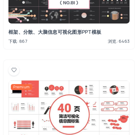
框架、分散、大脑信息可视化图形PPT模板
下载: 867
浏览: 6463
Premium