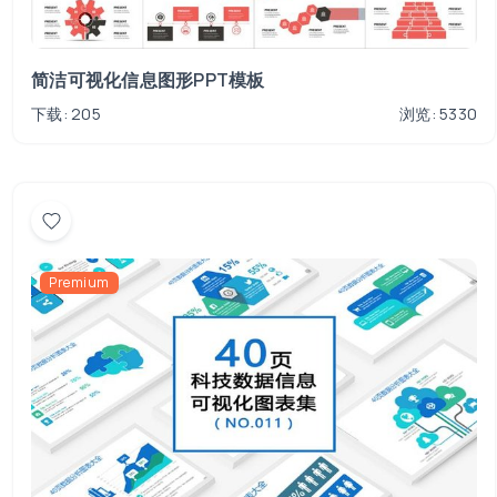
简洁可视化信息图形PPT模板
下载: 205
浏览: 5330
Premium