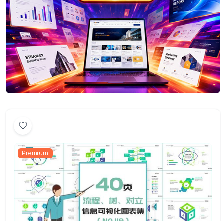
Premium