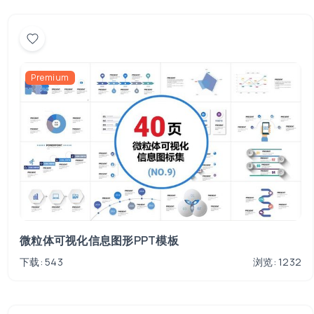
Premium
微粒体可视化信息图形PPT模板
下载: 543
浏览: 1232