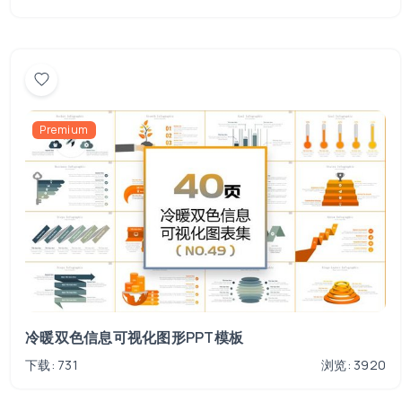
Premium
冷暖双色信息可视化图形PPT模板
下载: 731
浏览: 3920