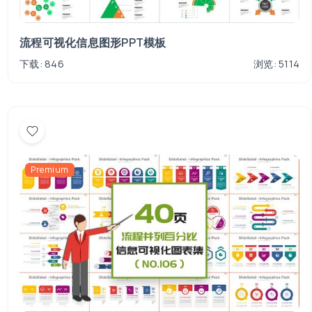
流程可视化信息图形PPT模板
下载: 846
浏览: 5114
Premium