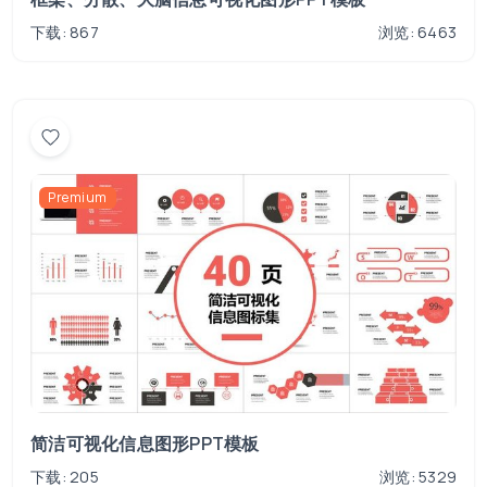
下载: 867
浏览: 6463
Premium
简洁可视化信息图形PPT模板
下载: 205
浏览: 5329