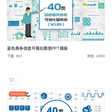
蓝色商务信息可视化图形PPT模板
下载: 901
浏览: 4950
Premium