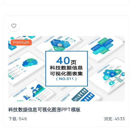
Premium
科技数据信息可视化图形PPT模板
下载: 546
浏览: 4533