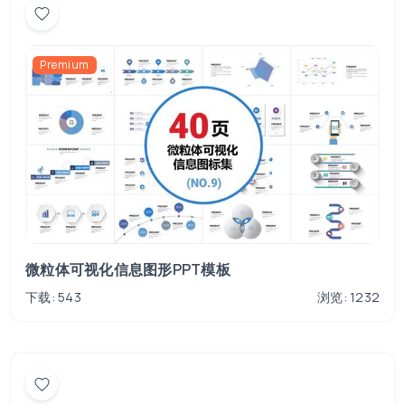
Premium
微粒体可视化信息图形PPT模板
下载: 543
浏览: 1232