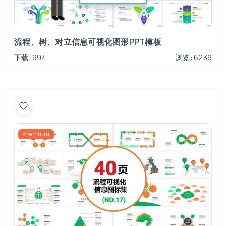
流程、树、对立信息可视化图形PPT模板
下载: 994
浏览: 6239
Premium