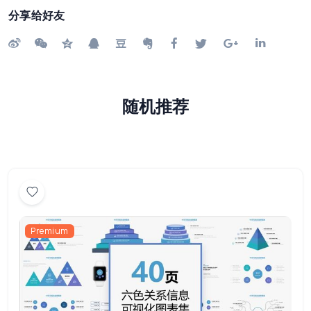
分享给好友
随机推荐
Premium