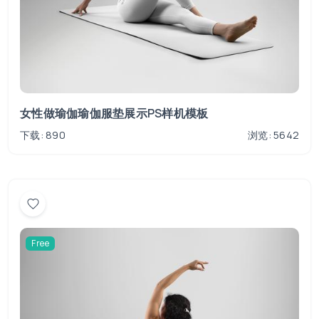
女性做瑜伽瑜伽服垫展示PS样机模板
下载: 890
浏览: 5642
Free