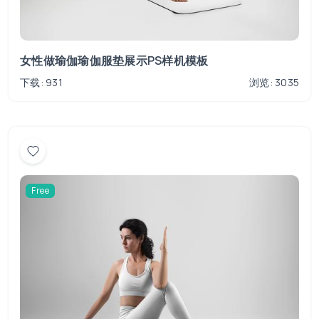
女性做瑜伽瑜伽服垫展示PS样机模板
下载: 931
浏览: 3035
Free