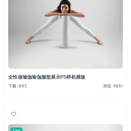
女性做瑜伽瑜伽服垫展示PS样机模板
下载: 893
浏览: 5651
Free