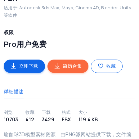
适用于: Autodesk 3ds Max, Maya, Cinema 4D, Blender, Unity
等软件
权限
Pro用户免费
立即下载
简历合集
收藏
详细描述
浏览
收藏
下载
格式
大小
10703
412
3429
FBX
119.4 KB
瑜伽球3D模型素材资源，由PNG派网站提供下载，文件编