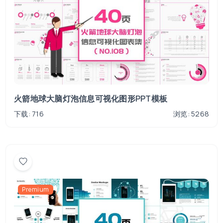
火箭地球大脑灯泡信息可视化图形PPT模板
下载: 716
浏览: 5268
Premium