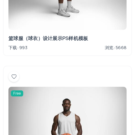
篮球服（球衣）设计展示PS样机模板
下载: 993
浏览: 5668
Free