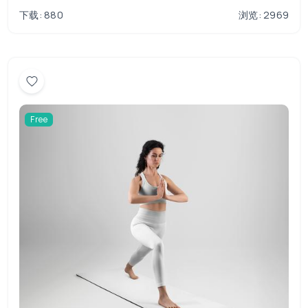
下载: 880
浏览: 2969
Free