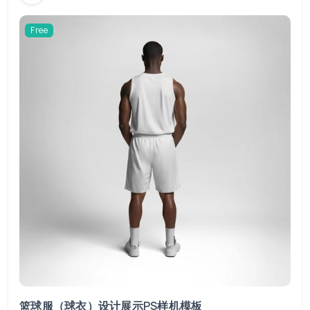
Free
篮球服（球衣）设计展示PS样机模板