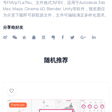
号FMVp7La7Nu。文件格式为FBX，适用于Autodesk 3ds
Max, Maya, Cinema 4D, Blender, Unity等软件，预览图仅
为示意下载即可获取源文件，文件可编辑满足多样化需求。
分享给好友
随机推荐
Premium