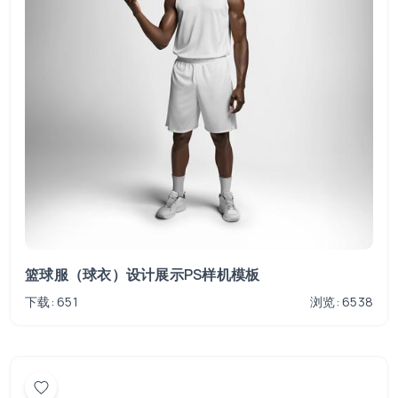
篮球服（球衣）设计展示PS样机模板
下载: 651
浏览: 6538