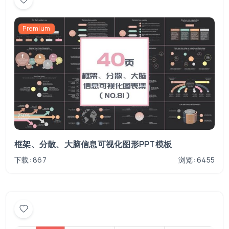
Premium
框架、分散、大脑信息可视化图形PPT模板
下载: 867
浏览: 6455