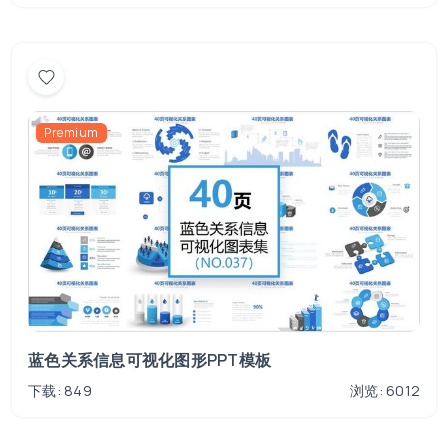
Premium
蓝色关系信息可视化图形PPT模板
下载: 849
浏览: 6012