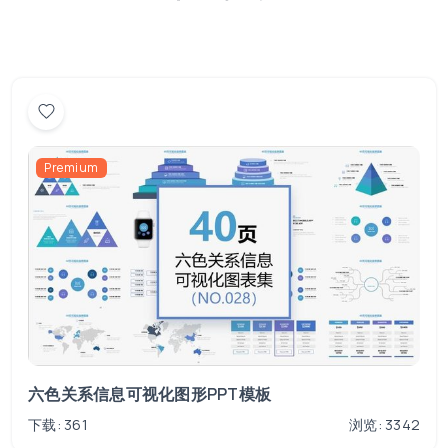
Premium
六色关系信息可视化图形PPT模板
下载: 361
浏览: 3342