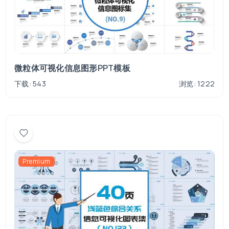
微粒体可视化信息图形PPT模板
下载: 543
浏览: 1222
Premium