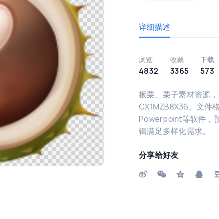
详细描述
浏览
收藏
下载
4832
3365
573
板栗、栗子素材资源，
CX1MZB8X36。文件格
Powerpoint等
辑满足多样化需求。
分享给好友