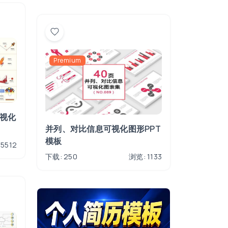
Premium
视化
并列、对比信息可视化图形PPT
模板
5512
下载: 250
浏览: 1133