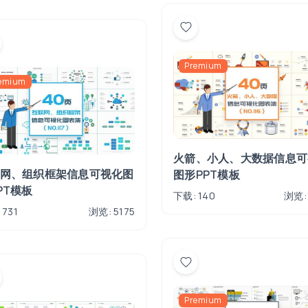
Premium
emium
火箭、小人、大数据信息可
网、组织框架信息可视化图
图形PPT模板
PT模板
下载: 140
浏览: 
 731
浏览: 5175
Premium