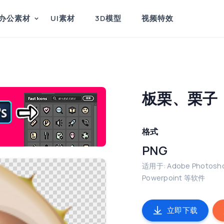
办公素材
UI素材
3D模型
视频特效
板栗、栗子
格式
PNG
适用于: Adobe Photosh
Powerpoint 等软件
立即下载