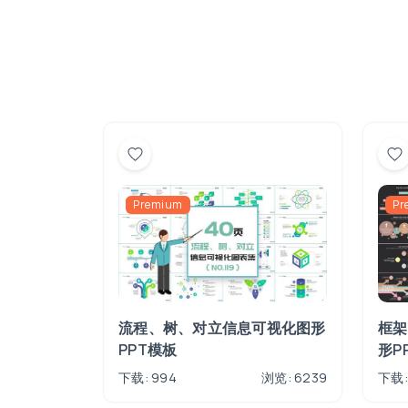
Premium
Pr
流程、树、对立信息可视化图形
框架
PPT模板
形P
下载: 994
浏览: 6239
下载: