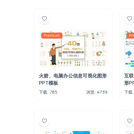
Premium
Pr
火箭、电脑办公信息可视化图形
互联
PPT模板
形P
下载: 785
浏览: 4739
下载: