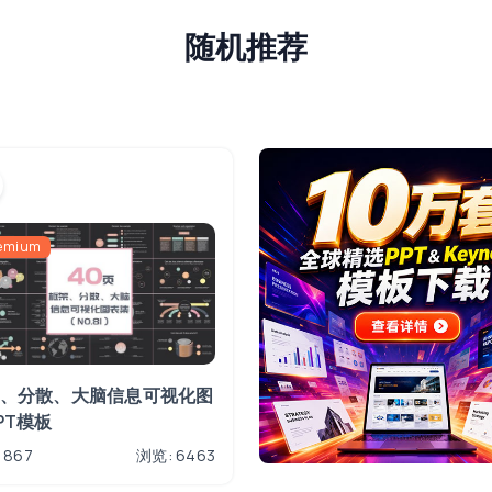
随机推荐
emium
、分散、大脑信息可视化图
PT模板
 867
浏览: 6463