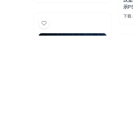
示P
下载:
Free
Fr
汉堡快餐品牌包装与宣传物料展
示PS样机模板
下载: 967
浏览: 3282