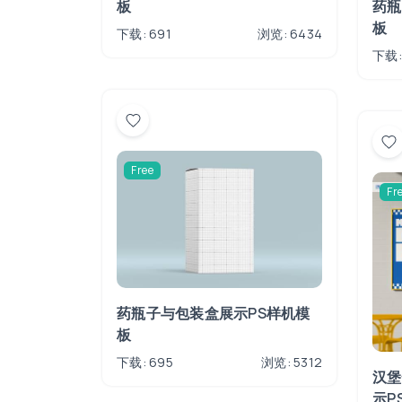
药瓶
板
板
下载: 691
浏览: 6434
下载:
Free
Fr
药瓶子与包装盒展示PS样机模
板
下载: 695
浏览: 5312
汉堡
示P