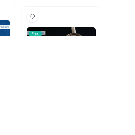
Free
料展
汉堡快餐品牌包装与宣传物料展
示PS样机模板
5724
下载: 816
浏览: 3064