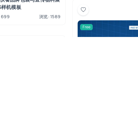
S样机模板
 699
浏览: 1589
Free
ee
汉堡快餐品牌包装与宣传物
示PS样机模板
下载: 845
浏览: 