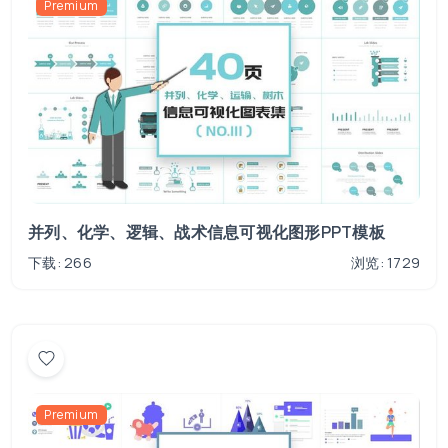
Premium
并列、化学、逻辑、战术信息可视化图形PPT模板
下载: 266
浏览: 1729
Premium