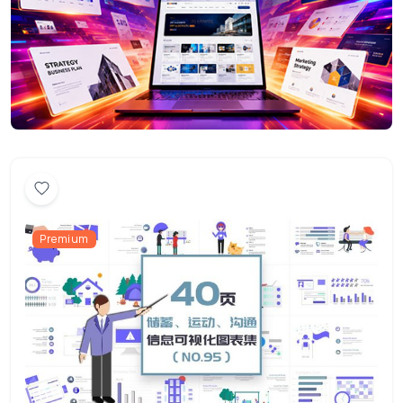
Premium