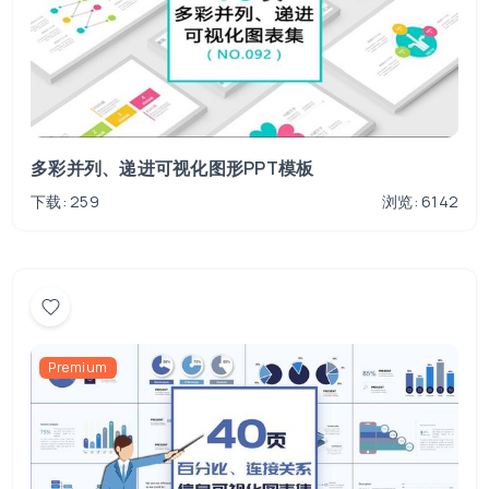
多彩并列、递进可视化图形PPT模板
下载: 259
浏览: 6142
Premium