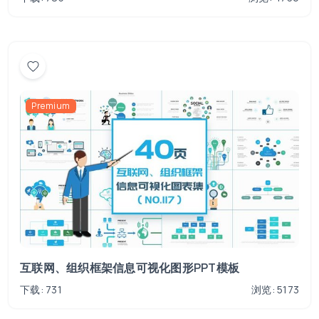
Premium
互联网、组织框架信息可视化图形PPT模板
下载: 731
浏览: 5173