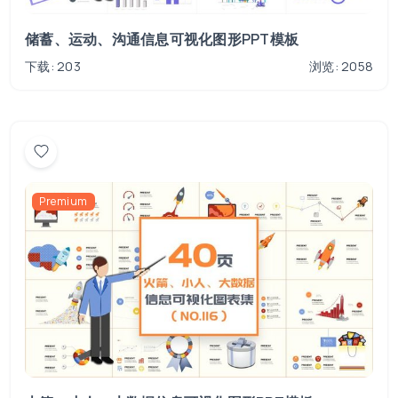
储蓄、运动、沟通信息可视化图形PPT模板
下载: 203
浏览: 2058
Premium