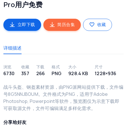
Pro用户免费
立即下载
简历合集
收藏
详细描述
浏览
收藏
下载
格式
大小
尺寸
6730
357
266
PNG
928.4 KB
1228×936
战斗头盔、钢盔素材资源，由PNG派网站提供下载，文件编
号8G5NNJBOUM。文件格式为PNG，适用于Adobe
Photoshop, Powerpoint等软件，预览图仅为示意下载即
可获取源文件，文件可编辑满足多样化需求。
分享给好友