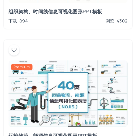
组织架构、时间线信息可视化图形PPT模板
下载: 894
浏览: 4302
Premium
运输物流、能源信息可视化图形PPT模板