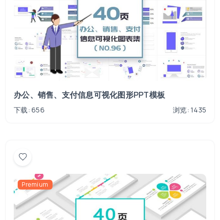
办公、销售、支付信息可视化图形PPT模板
下载: 656
浏览: 1435
Premium