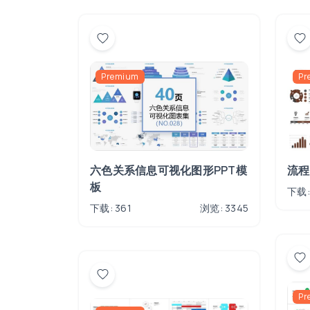
Premium
Pr
六色关系信息可视化图形PPT模
流程
板
下载:
下载: 361
浏览: 3345
Pr