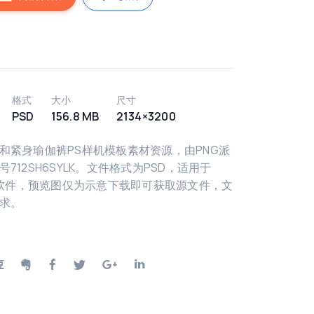
格式
大小
尺寸
PSD
156.8 MB
2134×3200
和紧身瑜伽裤PS样机模板素材资源，由PNG派
712SH6SYLK。文件格式为PSD，适用于
hop等软件，预览图仅为示意下载即可获取源文件，文
求。