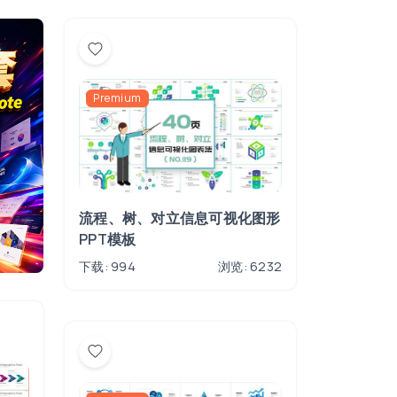
Premium
流程、树、对立信息可视化图形
PPT模板
下载: 994
浏览: 6232