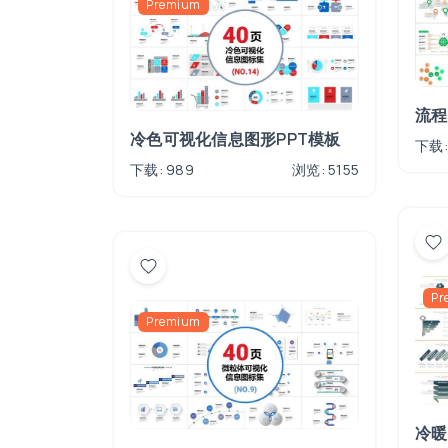
Premium
流程
冷色可视化信息图形PPT模板
下载:
下载: 989
浏览: 5155
Pr
Premium
冷暖