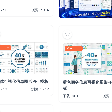
 731
浏览: 3914
emium
Premium
体可视化信息图形PPT模板
蓝色商务信息可视化图形P
板
 740
浏览: 5742
下载: 901
浏览: 