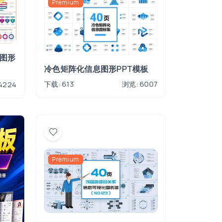
Premium
图形
冷色矩阵化信息图形PPT模板
下载: 613
浏览: 6007
4224
Premium