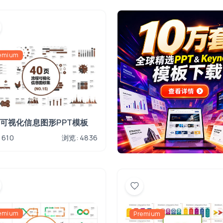
emium
可视化信息图形PPT模板
 610
浏览: 4836
emium
Premium