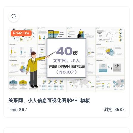
Premium
关系网、小人信息可视化图形PPT模板
下载: 867
浏览: 3583