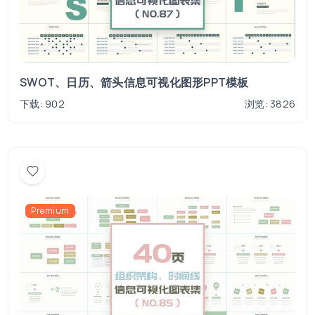
SWOT、日历、箭头信息可视化图形PPT模板
下载: 902
浏览: 3826
Premium