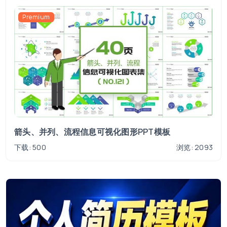
Premium
箭头、并列、流程信息可视化图形PPT模板
下载: 500
浏览: 2093