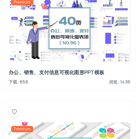
Premium
办公、销售、支付信息可视化图形PPT模板
下载: 656
浏览: 1436
Premium