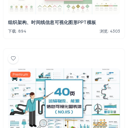
组织架构、时间线信息可视化图形PPT模板
下载: 894
浏览: 4303
Premium