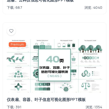
运输、云科技信息可视化图形PPT模板
下载: 687
浏览: 4040
Premium
仪表扇、容器、叶子信息可视化图形PPT模板
下载: 391
浏览: 1354