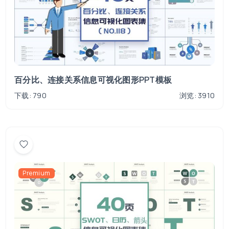
百分比、连接关系信息可视化图形PPT模板
下载: 790
浏览: 3910
Premium