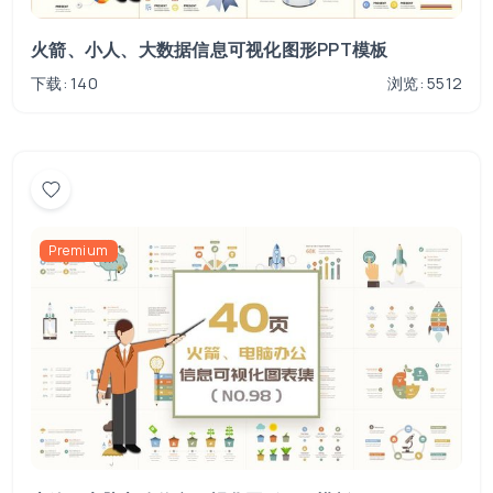
火箭、小人、大数据信息可视化图形PPT模板
下载: 140
浏览: 5512
Premium