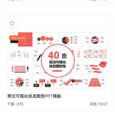
Premium
简洁可视化信息图形PPT模板
下载: 205
浏览: 5327