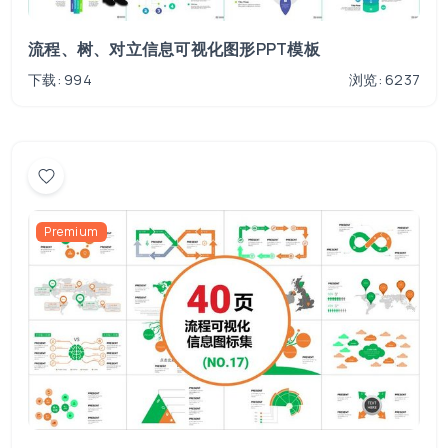
流程、树、对立信息可视化图形PPT模板
下载: 994
浏览: 6237
Premium