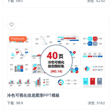
下载: 580
浏览: 4230
Premium
冷色可视化信息图形PPT模板
下载: 989
浏览: 5162