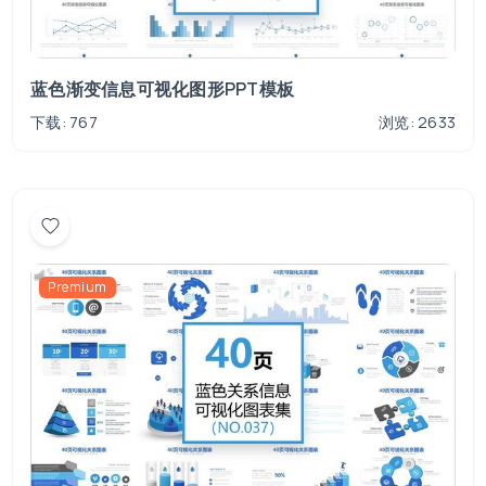
蓝色渐变信息可视化图形PPT模板
下载: 767
浏览: 2633
Premium