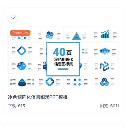
Premium
冷色矩阵化信息图形PPT模板
下载: 613
浏览: 6011