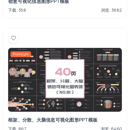
创意可视化信息图形PPT模板
下载: 358
浏览: 3682
Premium
框架、分散、大脑信息可视化图形PPT模板
下载: 867
浏览: 6460