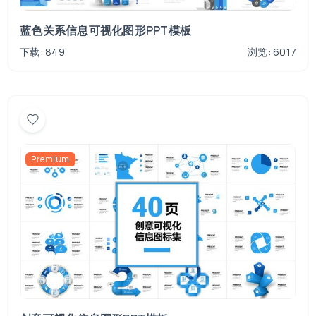
蓝色关系信息可视化图形PPT模板
下载: 849
浏览: 6017
Premium