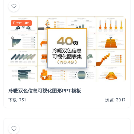
Premium
冷暖双色信息可视化图形PPT模板
下载: 731
浏览: 3917