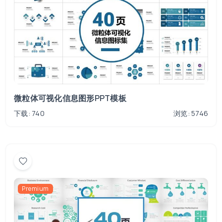
微粒体可视化信息图形PPT模板
下载: 740
浏览: 5746
Premium