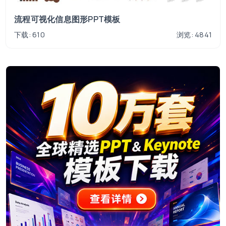
流程可视化信息图形PPT模板
下载: 610
浏览: 4841