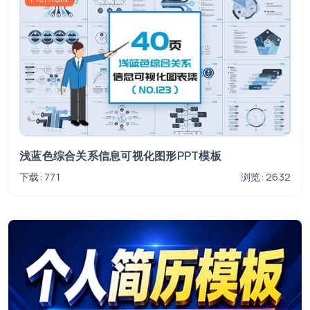
浅蓝色综合关系信息可视化图形PPT模板
下载: 771
浏览: 2632