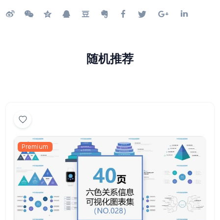
随机推荐
Premium