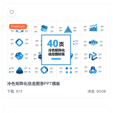
Premium
冷色矩阵化信息图形PPT模板
下载: 613
浏览: 6008