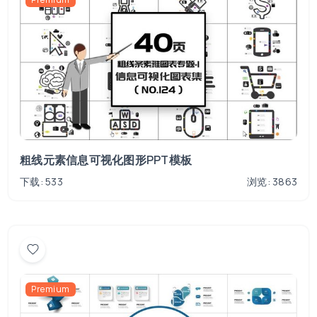
粗线元素信息可视化图形PPT模板
下载: 533
浏览: 3863
Premium