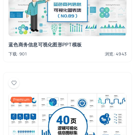
蓝色商务信息可视化图形PPT模板
下载: 901
浏览: 4943
Premium