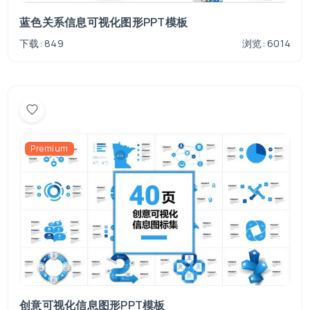
蓝色关系信息可视化图形PPT模板
下载: 849
浏览: 6014
Premium
创意可视化信息图形PPT模板