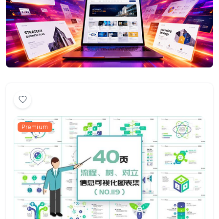
Premium